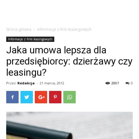
Strona główna
Informacje z firm leasingowych
Informacje z firm leasingowych
Jaka umowa lepsza dla
przedsiębiorcy: dzierżawy czy
leasingu?
Przez
Redakcja
-
21 marca, 2012
2007
0