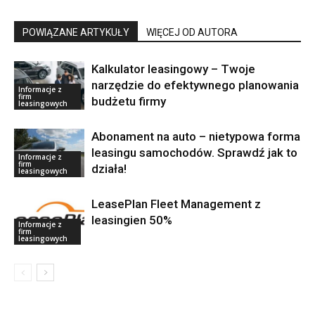
POWIĄZANE ARTYKUŁY
WIĘCEJ OD AUTORA
Kalkulator leasingowy – Twoje
narzędzie do efektywnego planowania
Informacje z
firm
budżetu firmy
leasingowych
Abonament na auto – nietypowa forma
leasingu samochodów. Sprawdź jak to
Informacje z
firm
działa!
leasingowych
LeasePlan Fleet Management z
leasingien 50%
Informacje z
firm
leasingowych