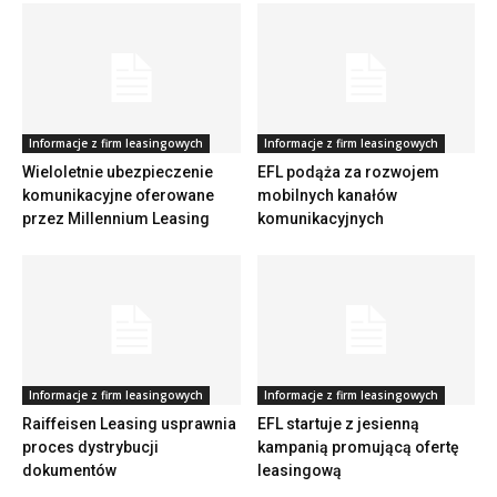
Informacje z firm leasingowych
Informacje z firm leasingowych
Wieloletnie ubezpieczenie
EFL podąża za rozwojem
komunikacyjne oferowane
mobilnych kanałów
przez Millennium Leasing
komunikacyjnych
Informacje z firm leasingowych
Informacje z firm leasingowych
Raiffeisen Leasing usprawnia
EFL startuje z jesienną
proces dystrybucji
kampanią promującą ofertę
dokumentów
leasingową