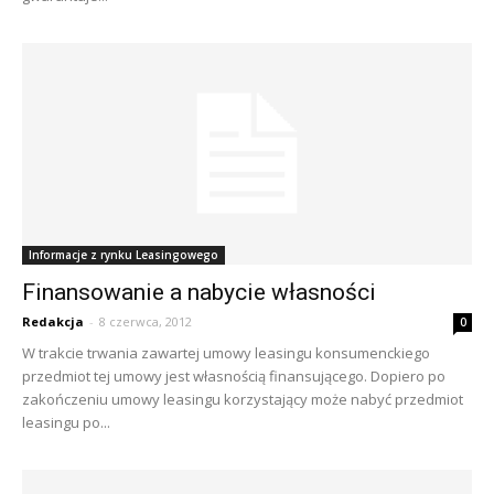
Informacje z rynku Leasingowego
Finansowanie a nabycie własności
Redakcja
-
8 czerwca, 2012
0
W trakcie trwania zawartej umowy leasingu konsumenckiego
przedmiot tej umowy jest własnością finansującego. Dopiero po
zakończeniu umowy leasingu korzystający może nabyć przedmiot
leasingu po...