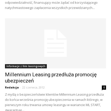
odpowiedzialność, finansujący może żądać od korzystającego
natychmiastowego zapłacenia wszystkich przewidzianych...
Informacje z firm leasingowych
Millennium Leasing przedłuża promocję
ubezpieczeń
Redakcja
-
22 czerwca, 2012
0
Z myślą o bezpieczeństwie klientów Millennium Leasing przedłuża
do końca września promocję ubezpieczenia w ramach którego, w
pierwszym roku trwania umowy leasingu w wariancie ML START,
gwarantuje...