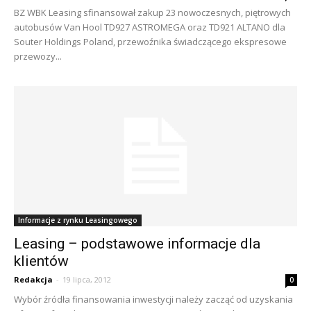
BZ WBK Leasing sfinansował zakup 23 nowoczesnych, piętrowych
autobusów Van Hool TD927 ASTROMEGA oraz TD921 ALTANO dla
Souter Holdings Poland, przewoźnika świadczącego ekspresowe
przewozy...
Informacje z rynku Leasingowego
Leasing – podstawowe informacje dla
klientów
Redakcja
-
19 lipca, 2012
0
Wybór źródła finansowania inwestycji należy zacząć od uzyskania