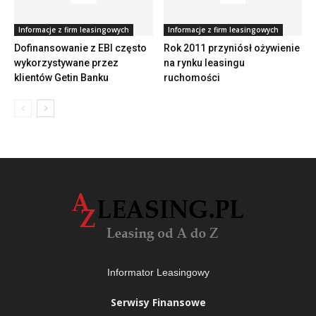
Informacje z firm leasingowych
Informacje z firm leasingowych
Dofinansowanie z EBI często
Rok 2011 przyniósł ożywienie
wykorzystywane przez
na rynku leasingu
klientów Getin Banku
ruchomości
Informator Leasingowy
Serwisy Finansowe