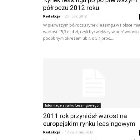
Rynek leasingu po po pierwszym
półroczu 2012 roku
Redakcja
-
20 lipca, 2012
W pierwszym półroczu rynek leasingu w Polsce mia
wartość 15,3 mld zł, czyli był większy w porównaniu
podobnym okresem ub.r. o 5,1 proc....
Informacje z rynku Leasingowego
2011 rok przyniósł wzrost na
europejskim rynku leasingowym
Redakcja
-
13 kwietnia, 2012