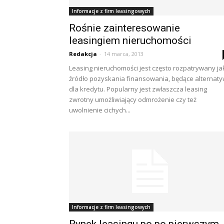
Informacje z firm leasingowych
Rośnie zainteresowanie
leasingiem nieruchomości
Redakcja
-
14 marca, 2013
Leasing nieruchomości jest często rozpatrywany ja
źródło pozyskania finansowania, będące alternat
dla kredytu. Popularny jest zwłaszcza leasing
zwrotny umożliwiający odmrożenie czy też
uwolnienie cichych...
Informacje z firm leasingowych