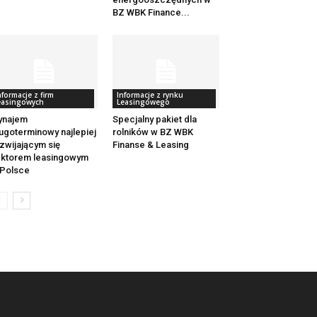
BZ WBK Finance...
nformacje z firm
Informacje z rynku
easingowych
Leasingowego
ynajem
Specjalny pakiet dla
ugoterminowy najlepiej
rolników w BZ WBK
zwijającym się
Finanse & Leasing
ktorem leasingowym
Polsce