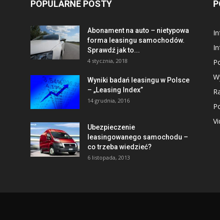
POPULARNE POSTY
P
Abonament na auto – nietypowa
I
forma leasingu samochodów.
In
Sprawdź jak to...
4 stycznia, 2018
P
W
Wyniki badań leasingu w Polsce
– „Leasing Index”
R
14 grudnia, 2016
P
V
Ubezpieczenie
leasingowanego samochodu –
co trzeba wiedzieć?
6 listopada, 2013