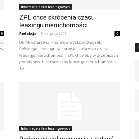
Informacje z firm leasingowych
ZPL chce skrócenia czasu
leasingu nieruchomości
Redakcja
-
8 sierpnia, 2012
0
0
ko
Do Ministerstwa Finansów wystąpił Związek
ywą
Polskiego Leasingu, w sprawie skrócenia czasu
leasingu nieruchomości. ZPL chce aby w przepisach
podatkowych skrócić czas leasingu nieruchomości z
10...
Informacje z firm leasingowych