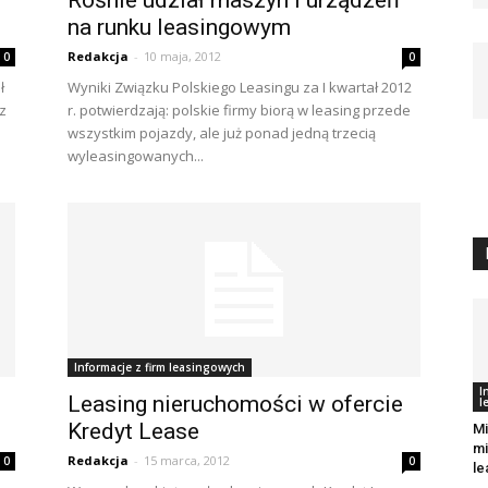
Rośnie udział maszyn i urządzeń
na runku leasingowym
Redakcja
-
10 maja, 2012
0
0
ł
Wyniki Związku Polskiego Leasingu za I kwartał 2012
 z
r. potwierdzają: polskie firmy biorą w leasing przede
wszystkim pojazdy, ale już ponad jedną trzecią
wyleasingowanych...
Informacje z firm leasingowych
I
Leasing nieruchomości w ofercie
l
Kredyt Lease
Mi
mi
Redakcja
-
15 marca, 2012
0
0
le