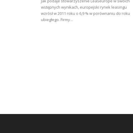
Jak podaje stowarzyszenie Leaseurope w swoich
wstępnych wynikach, europejski rynek leasingu
wzrósł w 2011 roku o 6,9 % w porównaniu do roku
ubiegłego. Firmy...