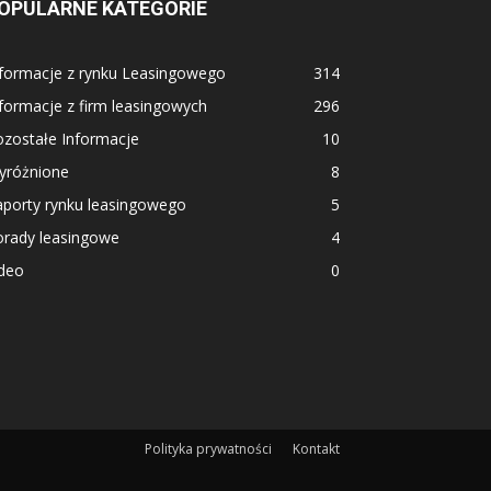
OPULARNE KATEGORIE
nformacje z rynku Leasingowego
314
formacje z firm leasingowych
296
ozostałe Informacje
10
yróżnione
8
aporty rynku leasingowego
5
orady leasingowe
4
ideo
0
Polityka prywatności
Kontakt