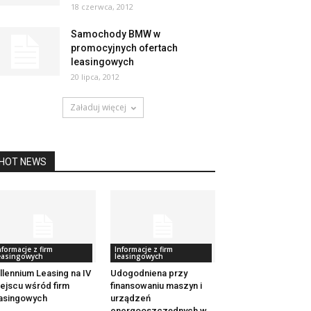
18 czerwca, 2012
Samochody BMW w
promocyjnych ofertach
leasingowych
20 lipca, 2012
Załaduj więcej
HOT NEWS
nformacje z firm
Informacje z firm
easingowych
leasingowych
llennium Leasing na IV
Udogodniena przy
ejscu wśród firm
finansowaniu maszyn i
asingowych
urządzeń
energooszczędnych w