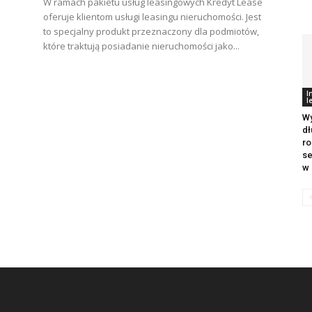
W ramach pakietu usług leasingowych Kredyt Lease
oferuje klientom usługi leasingu nieruchomości. Jest
to specjalny produkt przeznaczony dla podmiotów,
które traktują posiadanie nieruchomości jako...
I
l
W
dł
ro
se
w 