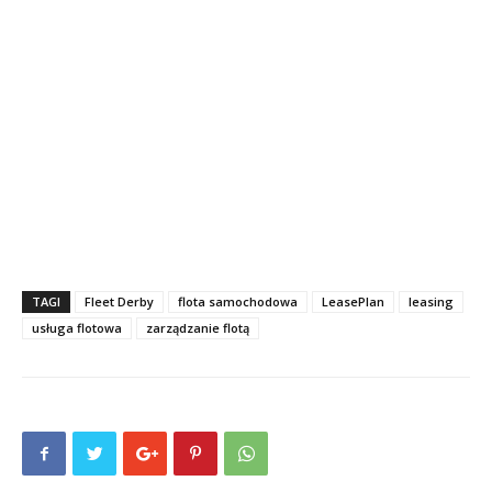
TAGI
Fleet Derby
flota samochodowa
LeasePlan
leasing
usługa flotowa
zarządzanie flotą