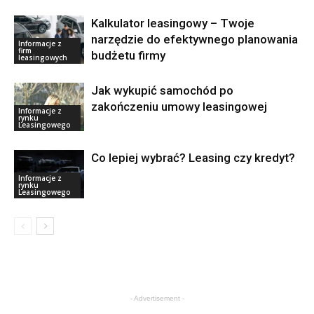
Kalkulator leasingowy – Twoje
narzędzie do efektywnego planowania
Informacje z
firm
budżetu firmy
leasingowych
Jak wykupić samochód po
zakończeniu umowy leasingowej
Informacje z
rynku
Leasingowego
Co lepiej wybrać? Leasing czy kredyt?
Informacje z
rynku
Leasingowego
- Advertisement -