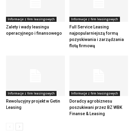
Informacje z firm leasingowych
Informacje z firm leasingowych
Zalety i wady leasingu
Full Service Leasing
operacyjnego i finansowego
najpopularniejszą formą
pozyskiwania i zarządzania
flotą firmową
Informacje z firm leasingowych
Informacje z firm leasingowych
Rewolucyjny projekt w Getin
Doradcy agrobiznesu
Leasing
poszukiwani przez BZ WBK
Finanse & Leasing