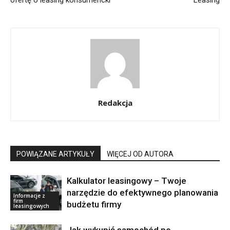
ofertę o leasing konsumencki
Leasing
Redakcja
POWIĄZANE ARTYKUŁY
WIĘCEJ OD AUTORA
Kalkulator leasingowy – Twoje
narzędzie do efektywnego planowania
Informacje z
firm
budżetu firmy
leasingowych