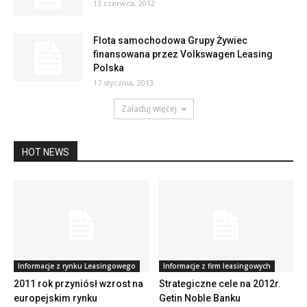
13 czerwca, 2012
Flota samochodowa Grupy Żywiec
finansowana przez Volkswagen Leasing
Polska
17 stycznia, 2013
Załaduj więcej
HOT NEWS
Informacje z rynku Leasingowego
Informacje z firm leasingowych
2011 rok przyniósł wzrost na
Strategiczne cele na 2012r.
europejskim rynku
Getin Noble Banku