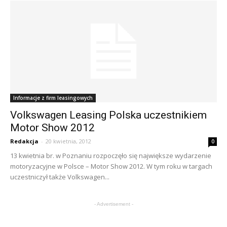
Informacje z firm leasingowych
Volkswagen Leasing Polska uczestnikiem
Motor Show 2012
Redakcja
-
20 kwietnia, 2012
0
13 kwietnia br. w Poznaniu rozpoczęło się największe wydarzenie
motoryzacyjne w Polsce – Motor Show 2012. W tym roku w targach
uczestniczył także Volkswagen...
- Advertisement -