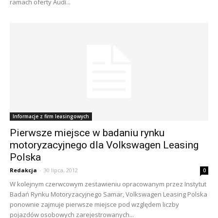
ramach oferty Audi...
Informacje z firm leasingowych
Pierwsze miejsce w badaniu rynku
motoryzacyjnego dla Volkswagen Leasing
Polska
Redakcja
-
30 lipca, 2012
0
W kolejnym czerwcowym zestawieniu opracowanym przez Instytut
Badań Rynku Motoryzacyjnego Samar, Volkswagen Leasing Polska
ponownie zajmuje pierwsze miejsce pod względem liczby
pojazdów osobowych zarejestrowanych...