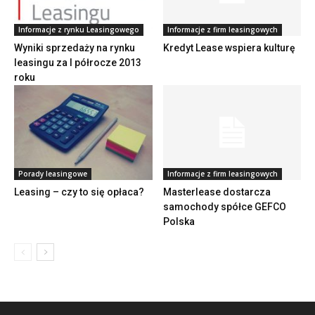
Informacje z rynku Leasingowego
Informacje z firm leasingowych
Wyniki sprzedaży na rynku
Kredyt Lease wspiera kulturę
leasingu za I półrocze 2013
roku
Porady leasingowe
Informacje z firm leasingowych
Leasing – czy to się opłaca?
Masterlease dostarcza
samochody spółce GEFCO
Polska