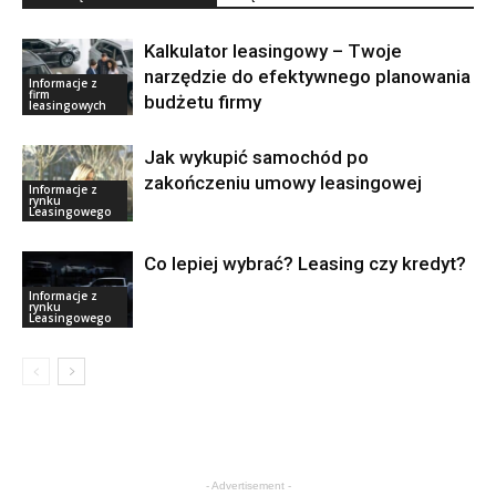
Kalkulator leasingowy – Twoje
narzędzie do efektywnego planowania
Informacje z
firm
budżetu firmy
leasingowych
Jak wykupić samochód po
zakończeniu umowy leasingowej
Informacje z
rynku
Leasingowego
Co lepiej wybrać? Leasing czy kredyt?
Informacje z
rynku
Leasingowego
- Advertisement -