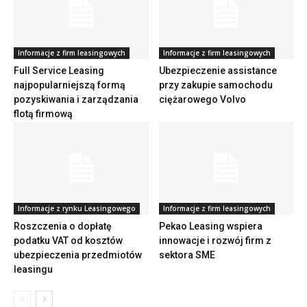
Informacje z firm leasingowych
Informacje z firm leasingowych
Full Service Leasing
Ubezpieczenie assistance
najpopularniejszą formą
przy zakupie samochodu
pozyskiwania i zarządzania
ciężarowego Volvo
flotą firmową
Informacje z rynku Leasingowego
Informacje z firm leasingowych
Roszczenia o dopłatę
Pekao Leasing wspiera
podatku VAT od kosztów
innowacje i rozwój firm z
ubezpieczenia przedmiotów
sektora SME
leasingu