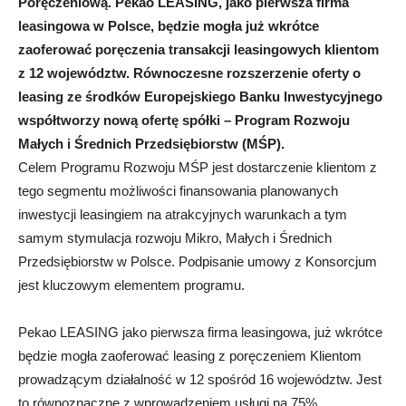
Poręczeniową. Pekao LEASING, jako pierwsza firma
leasingowa w Polsce, będzie mogła już wkrótce
zaoferować poręczenia transakcji leasingowych klientom
z 12 województw. Równoczesne rozszerzenie oferty o
leasing ze środków Europejskiego Banku Inwestycyjnego
współtworzy nową ofertę spółki – Program Rozwoju
Małych i Średnich Przedsiębiorstw (MŚP).
Celem Programu Rozwoju MŚP jest dostarczenie klientom z
tego segmentu możliwości finansowania planowanych
inwestycji leasingiem na atrakcyjnych warunkach a tym
samym stymulacja rozwoju Mikro, Małych i Średnich
Przedsiębiorstw w Polsce. Podpisanie umowy z Konsorcjum
jest kluczowym elementem programu.
Pekao LEASING jako pierwsza firma leasingowa, już wkrótce
będzie mogła zaoferować leasing z poręczeniem Klientom
prowadzącym działalność w 12 spośród 16 województw. Jest
to równoznaczne z wprowadzeniem usługi na 75%