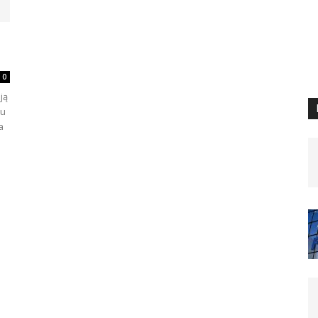
0
ją
zu
a