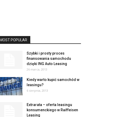
MOST POPULAR
Szybki i prosty proces
finansowania samochodu
dzięki ING Auto Leasing
26 marca, 2013
Kiedy warto kupić samochód w
leasingu?
6 sierpnia, 2013
Extrarata – oferta leasingu
konsumenckiego w Raiffeisen
Leasing