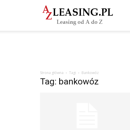
azLeasi
Strona główna
Tagi
Bankowóz
Tag: bankowóz