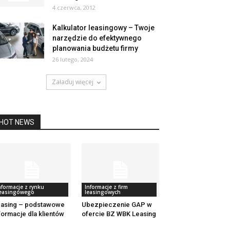
4 czerwca, 2012
Kalkulator leasingowy – Twoje
narzędzie do efektywnego
planowania budżetu firmy
26 lutego, 2024
Załaduj więcej
HOT NEWS
nformacje z rynku
Informacje z firm
easingowego
leasingowych
asing – podstawowe
Ubezpieczenie GAP w
formacje dla klientów
ofercie BZ WBK Leasing