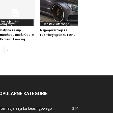
nformacje z firm
easingowych
Pozostałe Informacje
baty na zakup
Najpopularniejsze
mochodu marki Opel w
rozmiary opon na rynku
llennium Leasing
OPULARNE KATEGORIE
nformacje z rynku Leasingowego
314