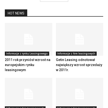
HOT NEWS
Informacje z rynku Leasingowego
Informacje z firm leasingowych
2011 rok przyniósł wzrost na
Getin Leasing odnotował
europejskim rynku
największy wzrost sprzedaży
leasingowym
w 2011r.