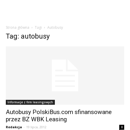
Strona główna
Tagi
Autobusy
Tag: autobusy
Informacje z firm leasingowych
Autobusy PolskiBus.com sfinansowane
przez BZ WBK Leasing
Redakcja
-
19 lipca, 2012
0