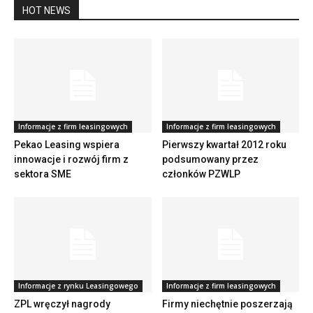
HOT NEWS
Informacje z firm leasingowych
Informacje z firm leasingowych
Pekao Leasing wspiera
Pierwszy kwartał 2012 roku
innowacje i rozwój firm z
podsumowany przez
sektora SME
członków PZWLP
Informacje z rynku Leasingowego
Informacje z firm leasingowych
ZPL wręczył nagrody
Firmy niechętnie poszerzają