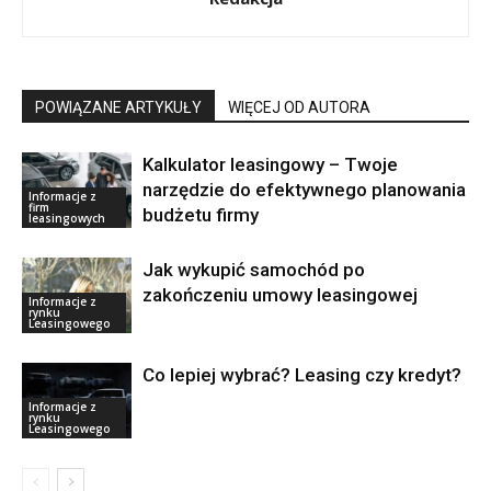
POWIĄZANE ARTYKUŁY
WIĘCEJ OD AUTORA
Kalkulator leasingowy – Twoje
narzędzie do efektywnego planowania
Informacje z
firm
budżetu firmy
leasingowych
Jak wykupić samochód po
zakończeniu umowy leasingowej
Informacje z
rynku
Leasingowego
Co lepiej wybrać? Leasing czy kredyt?
Informacje z
rynku
Leasingowego