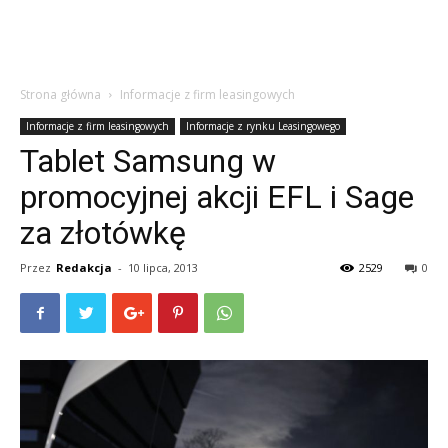
Strona główna
Informacje z firm leasingowych
Informacje z firm leasingowych
Informacje z rynku Leasingowego
Tablet Samsung w
promocyjnej akcji EFL i Sage
za złotówkę
Przez
Redakcja
-
10 lipca, 2013
2529
0