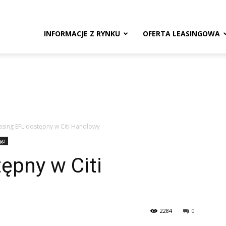
ng.pl
INFORMACJE Z RYNKU
OFERTA LEASINGOWA
asing EFL dostępny w Citi Handlowy
ego
ępny w Citi
2284
0