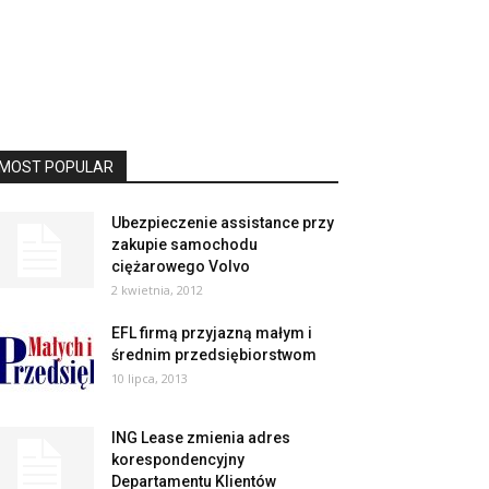
MOST POPULAR
Ubezpieczenie assistance przy
zakupie samochodu
ciężarowego Volvo
2 kwietnia, 2012
EFL firmą przyjazną małym i
średnim przedsiębiorstwom
10 lipca, 2013
ING Lease zmienia adres
korespondencyjny
Departamentu Klientów