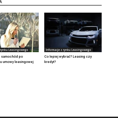
A
z rynku Leasingowego
Informacje z rynku Leasingowego
ć samochód po
Co lepiej wybrać? Leasing czy
u umowy leasingowej
kredyt?