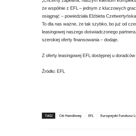
„Chcemy zapewnić naszym klientom kompleksow
że wspólnie z EFL – jednym z kluczowych gracz
osiągnąć – powiedziała Elżbieta Czetwertyńska
To dla nas ważne, że tak szybko, bo już od cze
leasingowej naszego doświadczonego partnera
szerokiej oferty finansowania – dodaje.
Z oferty leasingowej EFL dostępnej u doradców
Źródło: EFL
TAGI
Citi Handlowy
EFL
Europejski Fundusz 