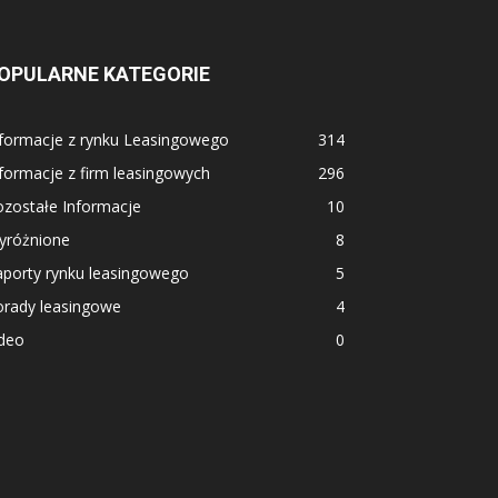
OPULARNE KATEGORIE
nformacje z rynku Leasingowego
314
formacje z firm leasingowych
296
ozostałe Informacje
10
yróżnione
8
aporty rynku leasingowego
5
orady leasingowe
4
ideo
0