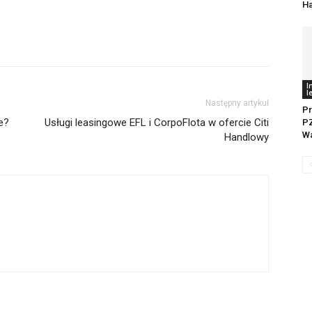
H
I
l
Następny artykuł
Pr
e?
Usługi leasingowe EFL i CorpoFlota w ofercie Citi
PZ
W
Handlowy