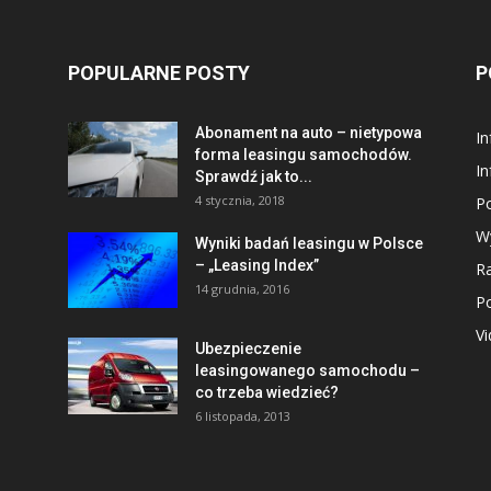
POPULARNE POSTY
P
Abonament na auto – nietypowa
I
forma leasingu samochodów.
In
Sprawdź jak to...
4 stycznia, 2018
P
W
Wyniki badań leasingu w Polsce
– „Leasing Index”
R
14 grudnia, 2016
P
V
Ubezpieczenie
leasingowanego samochodu –
co trzeba wiedzieć?
6 listopada, 2013