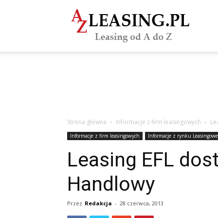
azLeasi
Strona główna
Informacje z firm leasingowych
Le
Informacje z firm leasingowych
Informacje z rynku Leasingow
Leasing EFL dost
Handlowy
Przez
Redakcja
-
28 czerwca, 2013