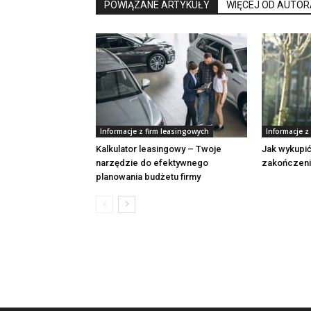
POWIĄZANE ARTYKUŁY
WIĘCEJ OD AUTOR
Informacje z firm leasingowych
Informacje 
Kalkulator leasingowy – Twoje
Jak wykupi
narzędzie do efektywnego
zakończeni
planowania budżetu firmy