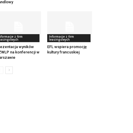
andlowy
nformacje z firm
Informacje z firm
easingowych
leasingowych
ezentacja wyników
EFL wspiera promocję
WLP na konferencji w
kultury francuskiej
arszawie