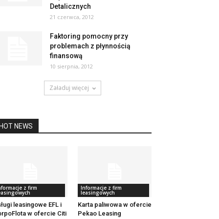
Detalicznych
21 czerwca, 2012
Faktoring pomocny przy
problemach z płynnością
finansową
10 sierpnia, 2012
Załaduj więcej
HOT NEWS
nformacje z firm
Informacje z firm
easingowych
leasingowych
ługi leasingowe EFL i
Karta paliwowa w ofercie
rpoFlota w ofercie Citi
Pekao Leasing