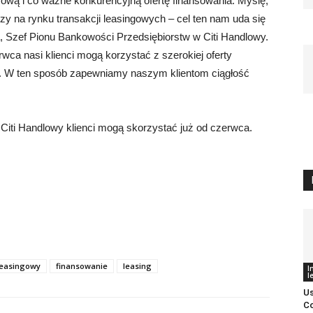
ą i co ważne konkurencyjną ofertę finansowania. Myślę,
y na rynku transakcji leasingowych – cel ten nam uda się
, Szef Pionu Bankowości Przedsiębiorstw w Citi Handlowy.
rwca nasi klienci mogą korzystać z szerokiej oferty
. W ten sposób zapewniamy naszym klientom ciągłość
 Citi Handlowy klienci mogą skorzystać już od czerwca.
Leasingowy
finansowanie
leasing
I
l
Us
Co