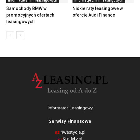
Informacje z firm leasingowych
Informacje z firm leasingowych
Samochody BMW w
Niskie raty leasingowe w
promocyjnych ofertach
ofercie Audi Finance
leasingowych
Informator Leasingowy
Serwisy Finansowe
az
Inwestycje.pl
az
Kredyty.pl