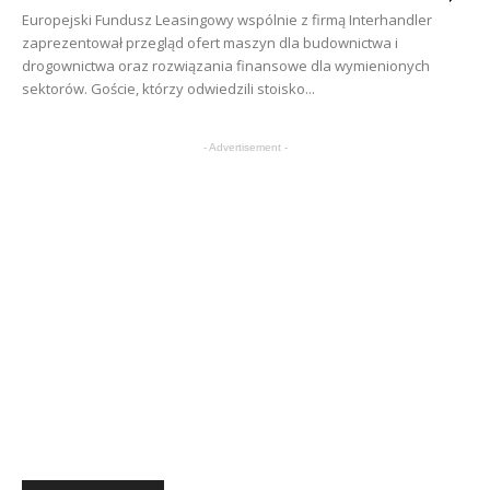
Europejski Fundusz Leasingowy wspólnie z firmą Interhandler
zaprezentował przegląd ofert maszyn dla budownictwa i
drogownictwa oraz rozwiązania finansowe dla wymienionych
sektorów. Goście, którzy odwiedzili stoisko...
- Advertisement -