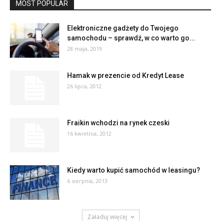
MOST POPULAR
Elektroniczne gadżety do Twojego
samochodu – sprawdź, w co warto go...
28 maja, 2019
Hamak w prezencie od Kredyt Lease
26 lipca, 2012
Fraikin wchodzi na rynek czeski
16 kwietnia, 2012
Kiedy warto kupić samochód w leasingu?
6 sierpnia, 2013
Załaduj więcej