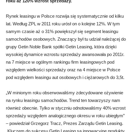
roku aż 120% wzrost sprzedaży.
Rynek leasingu w Polsce rozwija się systematycznie od kilku
lat. Według ZPL w 2011 roku urósł on o kolejne 12%. W tym
samym czasie aż o 31% powiększył się segment leasingu
samochodów osobowych. Znaczący był tu udział należącej do
grupy Getin Noble Bank spółki Getin Leasing, która dzięki
wysokiej dynamice wzrostu sprzedaży awansowała po 2011r.
na 7 miejsce w ogólnym rankingu firm leasingowych pod
względem wielkości sprzedaży oraz na 4 miejsce w Polsce
pod względem leasingu aut osobowych i ciężarowych do 3,5t.
„W minionym roku obserwowaliśmy zdecydowane ożywienie
na rynku leasingu samochodów. Trend ten towarzyszy nam
również obecnie. Tylko w styczniu odnotowaliśmy 40% wzrost
sprzedaży względem analogicznego okresu w roku ubiegłym”
– powiedział Grzegorz Tracz, Prezes Zarządu Getin Leasing.
„Kluczem do sukcesu Getin Leasing są innowacyjne produkty