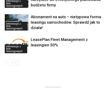
Informacje z
firm
budżetu firmy
leasingowych
Abonament na auto – nietypowa forma
leasingu samochodów. Sprawdź jak to
Informacje z
firm
działa!
leasingowych
LeasePlan Fleet Management z
leasingien 50%
Informacje z
firm
leasingowych
- Advertisement -