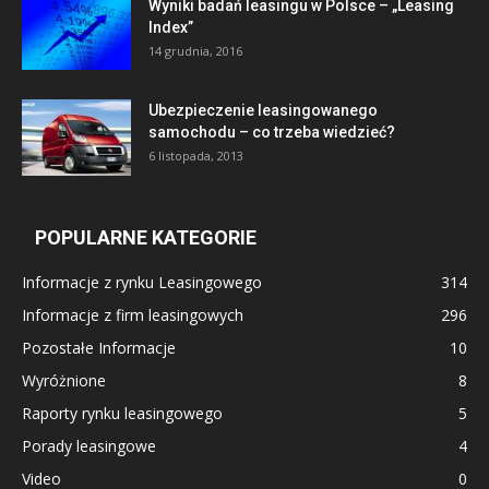
Wyniki badań leasingu w Polsce – „Leasing
Index”
14 grudnia, 2016
Ubezpieczenie leasingowanego
samochodu – co trzeba wiedzieć?
6 listopada, 2013
POPULARNE KATEGORIE
Informacje z rynku Leasingowego
314
Informacje z firm leasingowych
296
Pozostałe Informacje
10
Wyróżnione
8
Raporty rynku leasingowego
5
Porady leasingowe
4
Video
0