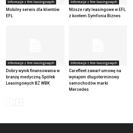
Informacje z firm leasingowych
Informacje z firm leasingowych
Mobilny serwis dla klientów
NIższe raty leasingowe w EFL
EFL
z kontem Symfonia Biznes
Informacje z firm leasingowych
Informacje z firm leasingowych
Dobry wynik finansowania w
Carefleet zawarł umowę na
branżę medyczną Spółek
wynajem długoterminowy
Leasingowych BZ WBK
samochodów marki
Mercedes