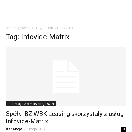
Strona główna
Tagi
Infovide-Matrix
Tag: Infovide-Matrix
Informacje z firm leasingowych
Spółki BZ WBK Leasing skorzystały z usług
Infovide-Matrix
Redakcja
-
8 maja, 2012
0