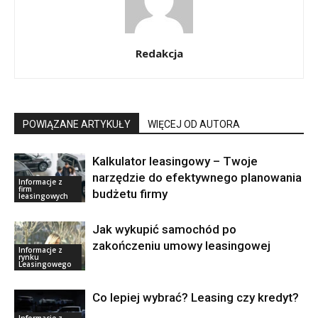
Redakcja
POWIĄZANE ARTYKUŁY
WIĘCEJ OD AUTORA
Kalkulator leasingowy – Twoje
narzędzie do efektywnego planowania
Informacje z
firm
budżetu firmy
leasingowych
Jak wykupić samochód po
zakończeniu umowy leasingowej
Informacje z
rynku
Leasingowego
Co lepiej wybrać? Leasing czy kredyt?
Informacje z