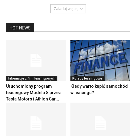
Załaduj więcej
HOT NEWS
Informacje z firm leasingowych
Porady leasingowe
Uruchomiony program
Kiedy warto kupić samochód
leasingowy Modelu S przez
w leasingu?
Tesla Motors i Athlon Car...