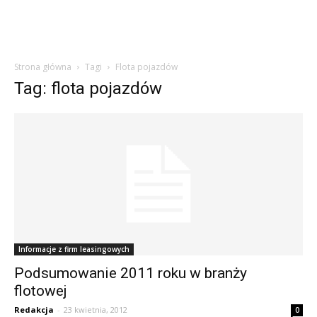
Strona główna
Tagi
Flota pojazdów
Tag: flota pojazdów
Informacje z firm leasingowych
Podsumowanie 2011 roku w branży
flotowej
Redakcja
-
23 kwietnia, 2012
0