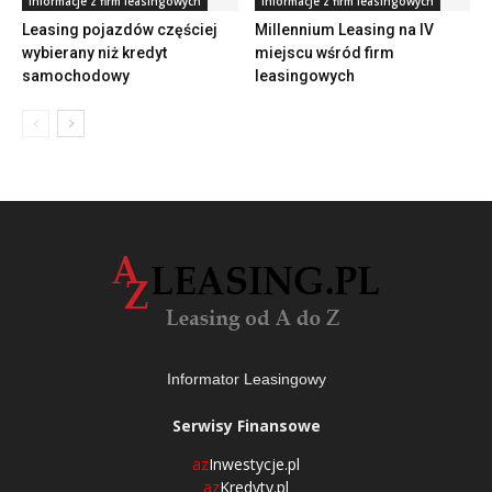
Informacje z firm leasingowych
Informacje z firm leasingowych
Leasing pojazdów częściej
Millennium Leasing na IV
wybierany niż kredyt
miejscu wśród firm
samochodowy
leasingowych
Informator Leasingowy
Serwisy Finansowe
az
Inwestycje.pl
az
Kredyty.pl