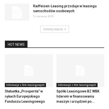
Raiffeisen-Leasing przoduje w leasingu
samochodów osobowych
5 czerwca, 2013
Załaduj więcej
HOT NEWS
Informacje z firm leasingowych
Informacje z firm leasingowych
Statuetka „Prosperita” w
Spółki Leasingowe BZ WBK
rękach Europejskiego
liderem w finansowaniu
Funduszu Leasingowego
maszyn i urządzeń po...