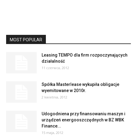
MOST POPULAR
Leasing TEMPO dla firm rozpoczynających
działalność
11 czerwca, 2012
Spółka Masterlease wykupiła obligacje
wyemitowane w 2010r.
2 kwietnia, 2012
Udogodniena przy finansowaniu maszyn i
urządzeń energooszczędnych w BZ WBK
Finance...
15 maja, 2012