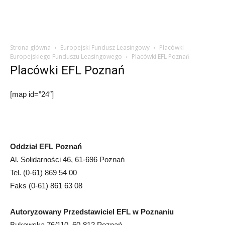
Strona główna
Europejski Fundusz Leasingowy
Placówki
Europejskiego Funduszu Leasingowego
Placówki EFL Poznań
Placówki EFL Poznań
[map id=”24″]
Oddział EFL Poznań
Al. Solidarności 46, 61-696 Poznań
Tel. (0-61) 869 54 00
Faks (0-61) 861 63 08
Autoryzowany Przedstawiciel EFL w Poznaniu
Bukowska 76/110, 60-812 Poznań