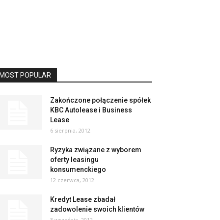
MOST POPULAR
Zakończone połączenie spółek
KBC Autolease i Business
Lease
6 sierpnia, 2012
Ryzyka związane z wyborem
oferty leasingu
konsumenckiego
12 czerwca, 2012
Kredyt Lease zbadał
zadowolenie swoich klientów
3 września, 2012