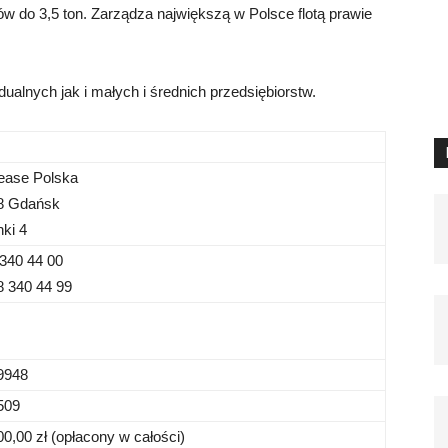
 do 3,5 ton. Zarządza największą w Polsce flotą prawie
dualnych jak i małych i średnich przedsiębiorstw.
ease Polska
08 Gdańsk
nki 4
 340 44 00
8 340 44 99
9948
509
00,00 zł (opłacony w całości)