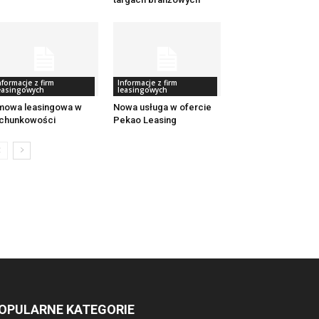
nformacje z firm
Informacje z firm
easingowych
leasingowych
mowa leasingowa w
Nowa usługa w ofercie
achunkowości
Pekao Leasing
OPULARNE KATEGORIE