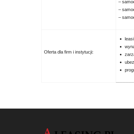
– samo
– samo
– samo
leas
wyn
Oferta dla firm i instytucji:
zarz
ube
prog