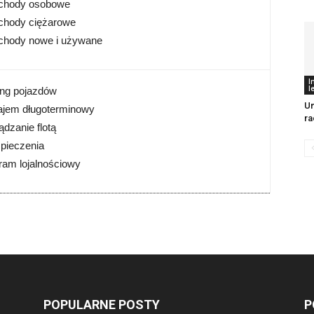
chody osobowe
chody ciężarowe
chody nowe i używane
I
l
ing pojazdów
U
ajem długoterminowy
r
ądzanie flotą
zpieczenia
ram lojalnościowy
POPULARNE POSTY
P