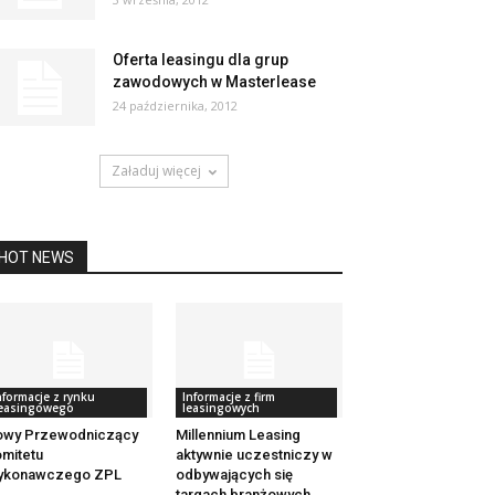
Oferta leasingu dla grup
zawodowych w Masterlease
24 października, 2012
Załaduj więcej
HOT NEWS
nformacje z rynku
Informacje z firm
easingowego
leasingowych
owy Przewodniczący
Millennium Leasing
mitetu
aktywnie uczestniczy w
ykonawczego ZPL
odbywających się
targach branżowych