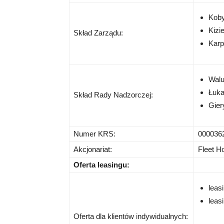
Koby
Kizi
Skład Zarządu:
Karp
Walu
Łuka
Skład Rady Nadzorczej:
Gier
Numer KRS:
000036
Akcjonariat:
Fleet H
Oferta leasingu:
leas
leas
Oferta dla klientów indywidualnych: