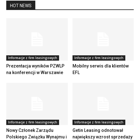
HOT NEWS
Informacje z firm leasingowych
Informacje z firm leasingowych
Prezentacja wyników PZWLP
Mobilny serwis dla klientów
na konferencji w Warszawie
EFL
Informacje z firm leasingowych
Informacje z firm leasingowych
Nowy Członek Zarządu
Getin Leasing odnotował
Polskiego Związku Wynajmu i
największy wzrost sprzedaży