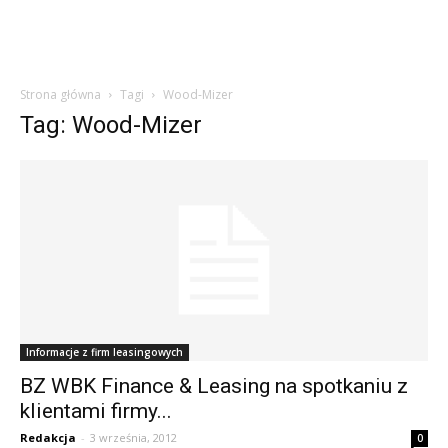
Strona główna
Tagi
Wood-Mizer
Tag: Wood-Mizer
Informacje z firm leasingowych
BZ WBK Finance & Leasing na spotkaniu z
klientami firmy...
Redakcja
-
3 września, 2012
0