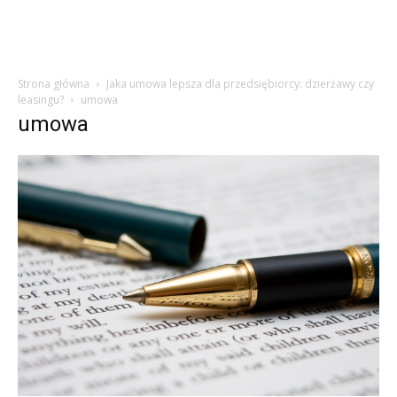
Strona główna
Jaka umowa lepsza dla przedsiębiorcy: dzierżawy czy
leasingu?
umowa
umowa